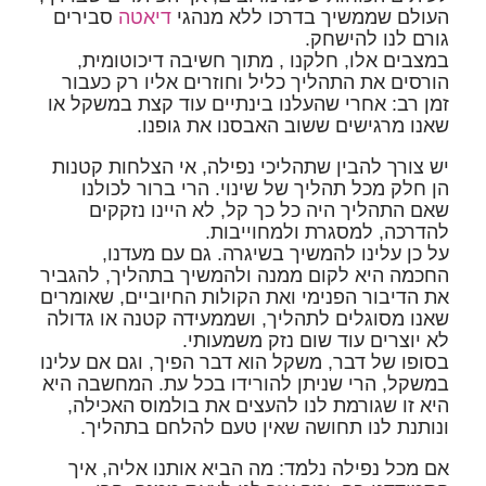
העולם שממשיך בדרכו ללא מנהגי
דיאטה
סבירים
גורם לנו להישחק.
במצבים אלו, חלקנו , מתוך חשיבה דיכוטומית,
הורסים את התהליך כליל וחוזרים אליו רק כעבור
זמן רב: אחרי שהעלנו בינתיים עוד קצת במשקל או
שאנו מרגישים ששוב האבסנו את גופנו.
יש צורך להבין שתהליכי נפילה,
אי הצלחות קטנות
הן חלק מכל תהליך של שינוי.
הרי ברור לכולנו
שאם התהליך היה כל כך קל, לא היינו נזקקים
להדרכה, למסגרת ולמחוייבות.
על כן עלינו להמשיך בשיגרה. גם עם מעדנו,
החכמה היא לקום ממנה ולהמשיך בתהליך, להגביר
את הדיבור הפנימי ואת הקולות החיוביים, שאומרים
שאנו מסוגלים לתהליך, ושממעידה קטנה או גדולה
לא יוצרים עוד שום נזק משמעותי.
בסופו של דבר, משקל הוא דבר הפיך, וגם אם עלינו
במשקל, הרי שניתן להורידו בכל עת. המחשבה היא
היא זו שגורמת לנו להעצים את בולמוס האכילה,
ונותנת לנו תחושה שאין טעם להלחם בתהליך.
אם מכל נפילה נלמד: מה הביא אותנו אליה, איך