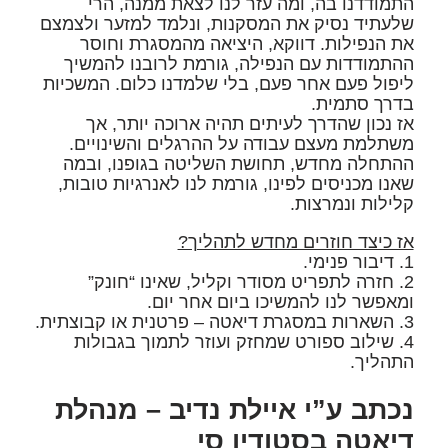
התמודדנו בה, ומה עזר לנו לצאת ממנה, הרי
שלעתיד נסיק את המסקנות, ונלמד למזער ולצמצם
את הנפילות. דווקא, היציאה מהמסגרת וחוסר
ההתמודדות עם הנפילה, גורמת לרובנו להמשיך
ליפול פעם אחר פעם, בלי שלמדנו כלום. המשכיות
בדרך סתמית.
אז נכון שהדרך לעיתים תהיה ארוכה יותר, אך
משתלמת מעצם עבודה על ההרגלים והשינויים.
ההתחלה מחדש, תחושת השליטה בגופנו, ובמה
שאנו מכניסים לפינו, גורמת לנו לאנרגיות טובות,
קלילות ונמרצות.
אז כיצד חוזרים מחדש לתהליך?
1. דיבור פנימי.
2. חזרה לתפריט מסודר וקליל, שאינו “חונק”
ומאפשר לנו להמשיכו ביום אחר יום.
3. השארות במסגרת דיאטה – פרטנית או קבוצתית.
4. שילוב ספורט שמחזק ועוזר לתמוך בגבולות
התהליך.
נכתב ע”י איילת נדיב – מנהלת
דיאטה בסטודיו סי