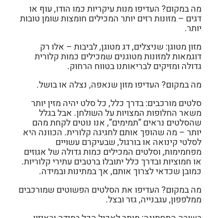
מה במקום?
העדיפו מנות עיקריות כמו הודו, עוף או
דגים – מזונות רזים יותר המכילים חומצות שומן טובות
יותר.
מזון מטוגן:
שניצלים, דג מטוגן, לביבות – אלו רק
דוגמאות למזונות מטוגנים שמכילים כמות קלורית
גדולה ומזיקים לבריאותנו בטווח הרחוק.
מה במקום?
העדיפו מזון שנאפה, נצלה או בושל.
סלטים מורכבים:
בדרך כלל, כל סלט יהיה מזין יותר
משאר החלופות המצויות על השולחן. אבל בגלל
שהסלטים נראים “תמימים”, אנו נוטים לקחת מהם
יותר – מה שהופך אותם לחגיגה קלורית. הכוונה היא
לסלטי קינואה או בורגול, שבעיקרם עשויים
מפחמימות, וסלטים המכילים כמות גדולה של אגוזים
או חמוציות ובדרך כלל יתובלו ברטבים עתירי קלוריות.
כמובן שכדאי לצרוך אותם, אך במתינות ובמידה.
מה במקום?
העדיפו את הסלטים הפשוטים שמורכבים
ממלפפון, עגבנייה, גזר ובצל.