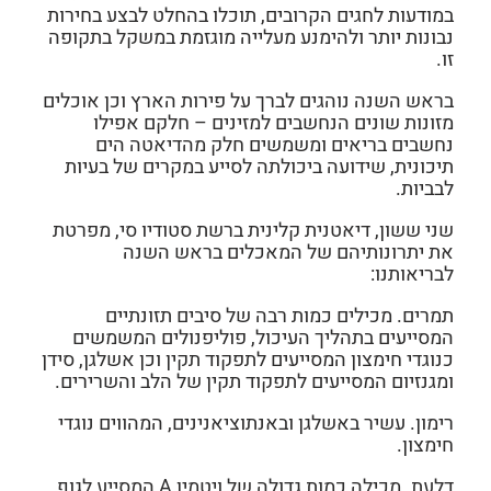
במודעות לחגים הקרובים, תוכלו בהחלט לבצע בחירות
נבונות יותר ולהימנע מעלייה מוגזמת במשקל בתקופה
זו.
בראש השנה נוהגים לברך על פירות הארץ וכן אוכלים
מזונות שונים הנחשבים למזינים – חלקם אפילו
נחשבים בריאים ומשמשים חלק מהדיאטה הים
תיכונית, שידועה ביכולתה לסייע במקרים של בעיות
לבביות.
שני ששון, דיאטנית קלינית ברשת סטודיו סי, מפרטת
את יתרונותיהם של המאכלים בראש השנה
לבריאותנו:
תמרים.
מכילים כמות רבה של סיבים תזונתיים
המסייעים בתהליך העיכול, פוליפנולים המשמשים
כנוגדי חימצון המסייעים לתפקוד תקין וכן אשלגן, סידן
ומגנזיום המסייעים לתפקוד תקין של הלב והשרירים.
רימון.
עשיר באשלגן ובאנתוציאנינים, המהווים נוגדי
חימצון.
דלעת.
מכילה כמות גדולה של ויטמין A המסייע לגוף