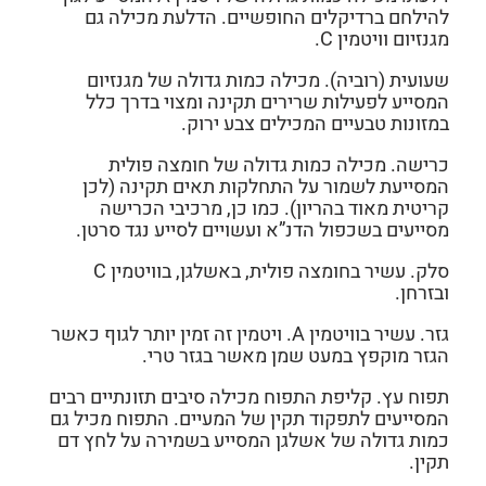
להילחם ברדיקלים החופשיים. הדלעת מכילה גם
מגנזיום וויטמין C.
שעועית (רוביה).
מכילה כמות גדולה של מגנזיום
המסייע לפעילות שרירים תקינה ומצוי בדרך כלל
במזונות טבעיים המכילים צבע ירוק.
כרישה.
מכילה כמות גדולה של חומצה פולית
המסייעת לשמור על התחלקות תאים תקינה (לכן
קריטית מאוד בהריון). כמו כן, מרכיבי הכרישה
מסייעים בשכפול הדנ”א ועשויים לסייע נגד סרטן.
סלק.
עשיר בחומצה פולית, באשלגן, בוויטמין C
ובזרחן.
גזר.
עשיר בוויטמין A. ויטמין זה זמין יותר לגוף כאשר
הגזר מוקפץ במעט שמן מאשר בגזר טרי.
תפוח עץ.
קליפת התפוח מכילה סיבים תזונתיים רבים
המסייעים לתפקוד תקין של המעיים. התפוח מכיל גם
כמות גדולה של אשלגן המסייע בשמירה על לחץ דם
תקין.