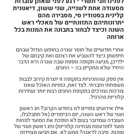
לפנינו חגי תשרי * רגע לפני שאתן עוברות
מסעודה אחת לשנייה,
שני ששון, דיאטנית
קלינית בסטודיו סי
, מסבירה מהם
יתרונותיהם התזונתיים של מאכלי ראש
השנה וכיצד לבחור בתבונה את המנות בכל
ארוחה
אחרי חודשיים של חוסר שגרה בחופש הגדול שבהם
חיפשתן כיצד להשביע את רצונם ואת קיבתם של
ילדיכן, מגיעה תקופה נוספת שבה שגרה היא הדבר
היחיד שלא מתקיים בה – החגים.
אין ספק שהחגיגיות בתקופה זו יוצרת קירוב לבבות
משפחתי וחברתי. לצד זאת, כמויות האוכל שאנו
צורכות וצורכים בתקופת החגים רבות יותר ועתירות
קלוריות מהרגיל.
אילו אירועים צפויים לנו בחודש הקרוב? חג ראשון
ושני של ראש השנה, יום הכיפורים (אל תתבלבלו,
העובדה שמדובר בצום לא הופכת את המועד לפחות
מועד לפורענות מבחינה קלוריות) וחג ראשון ושני של
סוכות. סיבה לדאגה? ממש לא. אם תגיעו מצוידות