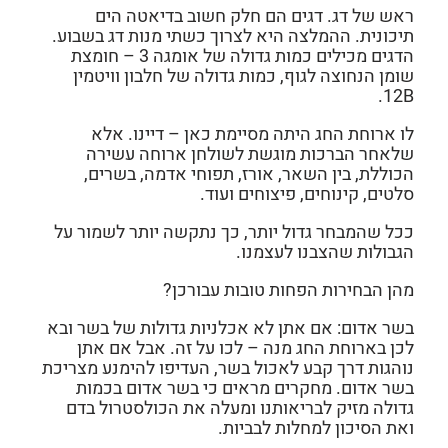
ראש של דג.
דגים הם חלק חשוב בדיאטה הים
תיכונית. ההמלצה היא לצרוך כשתי מנות דג בשבוע.
הדגים מכילים כמות גדולה של אומגה 3 – חומצת
שומן הנחוצה לגוף, כמות גדולה של חלבון וויטמין
12B.
לו ארוחת החג היתה מסיימת כאן – דיינו. אלא
שלאחר הברכות מוגשת לשולחן ארוחה עשירה
הכוללת, בין השאר, אורז, תפוחי אדמה, בשרים,
סלטים, קינוחים, פיצוחים ועוד.
ככל שהמבחר גדול יותר, כך נתקשה יותר לשמור על
הגבולות שהצבנו לעצמנו.
מהן הבחירות הפחות טובות עבורכן?
בשר אדום:
אם אתן לא אכלניות גדולות של בשר ובא
לכן בארוחת החג מנה – לכו על זה. אבל אם אתן
נוהגות דרך קבע לאכול בשר, העדיפו להימנע מצריכת
בשר אדום. מחקרים מראים כי בשר אדום בכמות
גדולה מזיק לבריאותנו ומעלה את הכולסטרול בדם
ואת הסיכון למחלות לבביות.