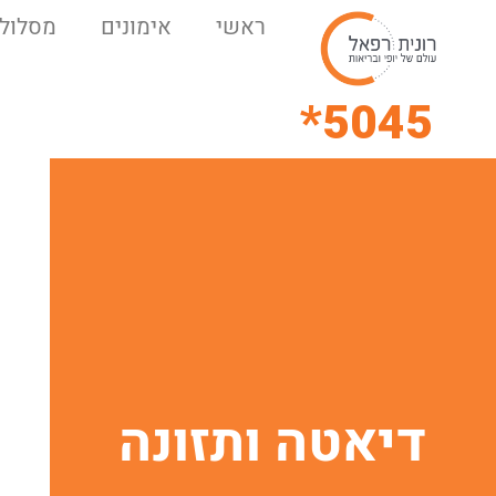
ראשי
אימונים
מסלולי
5045*
דיאטה ותזונה