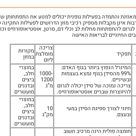
מאוזנת והתמדה בפעילות גופנית יכולים למנוע את התפתחותן של 
בות אינן מקבלות מספיק רכיבי מזון הדרושים לפעילות התקינה ש
 לגרום להתפתחות מחלות לב וכלי דם, סרטן, אוסטיאופורוזיס וכ
ים החיוניים לבריאות האישה
צריכה
מקורות
תפקיד
מומלצת
במזון
ליום
המינרל הנפוץ ביותר בגוף האדם.
במוצרי
99% מהסידן בגוף נמצא בעצמות
1000-
חלב,
ובשיניים.
1200
ביצים
צריכה נמוכה של סידן יכולה לגרום
מ”ג
ובדגנים
להיווצרות שברים אוסטיאופורוזיס.
מועשרים
במוצרי
חלב,
חיוני לצורך ספיגת הסידן במעי
10
ביצים
ובעצם.
מק”ג
ובדגנים
מועשרים
חומצה פולית הינה מרכיב חשוב