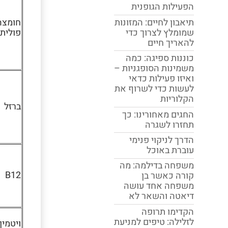
הפעילות הגופנית
תיאבון לחיים: המזונות
חומצה
שמומלץ לצרוך כדי
פולית
להאריך חיים
כוננות ספיגה: כמה
משמינות הסופגניות –
ואיזו פעילות כדאי
לעשות כדי לשרוף את
הקלוריות
ברזל
החגים מאחורינו: כך
תחזרו לשגרה
הדרך לניקוי פנימי
עוברת באוכל
משפחה בדילמה: מה
B12
קורה כאשר בן
משפחה אחד עושה
דיאטה והשאר לא
הקדימו תרופה
לזלילה: טיפים למניעת
ויטמין