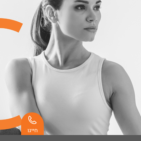
חייגו