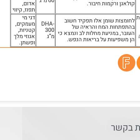
60 מ”ג
קולאגן ורקמות חיבור.
אדום,
תפוז, קיווי
ת
דגי מי
לחומצות שומן אלו תפקיד חשוב
DHA-
מעמקים,
בהתפתחות המח והראיה של
300
קטניות,
העובר, במניעת מחלות לב ונמצא כי
מ”ג
אגוזי מלך
הן משפיעות על בריאות הנפש.
ופשתן.
ת בקשר