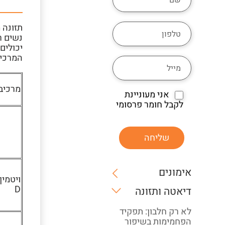
תזונה 
נשים ר
יכולים
המרכיב
מרכיב
אני מעוניינת
לקבל חומר פרסומי
שליחה
אימונים
ויטמין
D
דיאטה ותזונה
לא רק חלבון: תפקיד
הפחמימות בשיפור