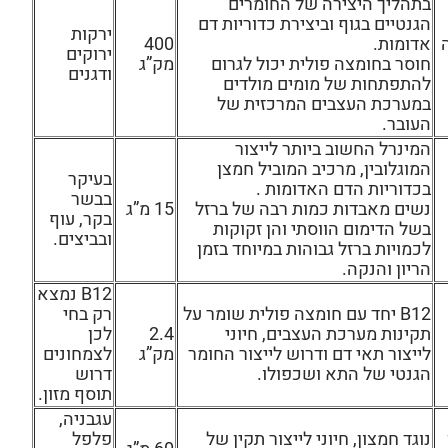
בתהליך היצירה של החומרים
הגנטיים בגוף וביצירת כדוריות דם
ירקות
אדומות.
400
ירוקים
חוסר בחומצה פולית יכול לגרום
מק”ג
ודגנים
להתפתחות של מומים מולדים
במערכת העצבים המרכזית של
העובר.
המינרל החשוב ביותר לייצור
המוגלובין, מרכיב המוביל חמצן
בעיקר
בכדוריות הדם האדומות .
בבשר
נשים מאבדות כמות רבה של ברזל
15 מ”ג
בקר, עוף
בשל הדימום הווסתי והן זקוקות
ובביצים.
לכמויות ברזל גבוהות במיוחד בזמן
הריון והנקה.
B12 נמצא
B12 יחד עם חומצה פולית שומר על
רק בחי
תקינות מערכת העצבים, חיוני
2.4
לכן
לייצור תאי דם ודרוש לייצור החומר
מק”ג
לצמחונים
הגנטי של התא ושכפולו.
דרוש
תוסף מזון.
עגבניה,
נוגד חמצון, חיוני לייצור תקין של
פלפל