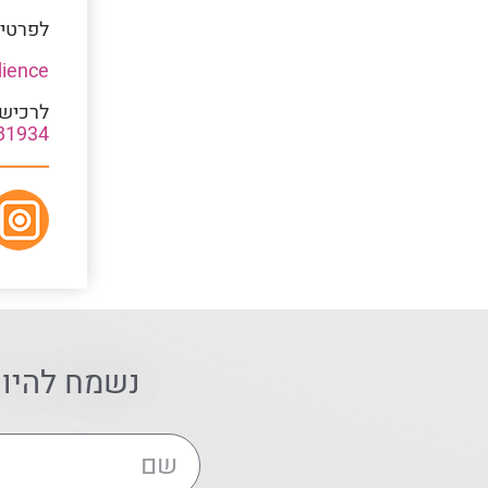
לפרטים
ience/
לרכישת
81934
נשמח להיו