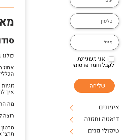
מאמ
סודו
כולנו 
אני מעוניינת
לקבל חומר פרסומי
אחוז ה
הכללי,
שליחה
זוגיות
איך לת
מה ההב
אימונים
רוצה ל
דיאטה ותזונה
סרטון 
טיפולי פנים
תרצי א