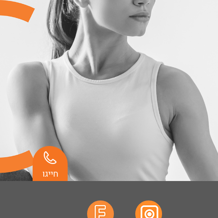
חייגו