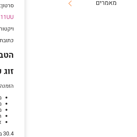
מאמרים
סרטון:
h11UU
ויקטור
כתובת 
הטבה
זוג כר
הזמנה 
מ
מ
מ
ה
א
30.4 בשעה 19:30 תל אביב – דב הוז 30