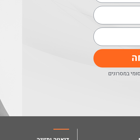
ה
מי במסרונים
דיאטה ותזונה