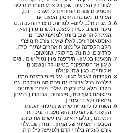
לגוון בין הצבעים, שכן כל צבע תורם מינרלים
וויטמינים שונים החיוניים ל: מערכת הדם,
העיניים, מערכת החיסון, העצם ועוד.
3 מנות חלב ליום
– לפחות. מוצרי החלב הנם
מקור חשוב לסידן לעצם, ולנשים סידן הוא
המינרל החשוב ביותר למניעת שברים
ואוסטאופרוזיס. לאלו שאינו צורכות מוצרי
חלב הקפדנה על מזונות אחרים עתירי סידן:
סרדינים, טחינה, ברוקולי, שומשום.
המעיטו בטיגון
– העדפנה מזון נטול שומן, ואם
טיגון אז הסתפקנה בטיגון קל ובשמנים
איכותיים- כגון שמן קנולה.
הקפדנה לאכול מגוון
– על פי פירמידת המזון.
שלבנה בכל ארוחה גם פחמימה מורכבת, גם
חלבון מלא וגם ירקות. שלבו פירות ושמנים
מהצומח כגון: שמן, פיצוחים, אבוקדו ( במינון
מתאים ולא בהגזמה).
השתדלו להפחית שימוש במלח
– הטעם
הקיצוני של המלח, הוא טעם התמכרותי
דומיננטי, בלעדיו איננו מרגישים את טעמו
הטבעי והאמיתי של המזון. הנתרן שבמלח
גורם לעליה בלחץ הדם ולפגיעה כיליתית.