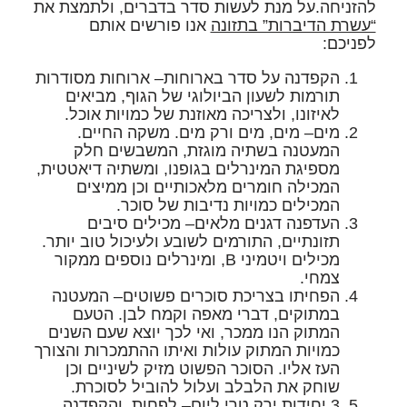
להזניחה.על מנת לעשות סדר בדברים, ולתמצת את
“עשרת הדיברות” בתזונה
אנו פורשים אותם
לפניכם:
הקפדנה על סדר בארוחות
– ארוחות מסודרות
תורמות לשעון הביולוגי של הגוף, מביאים
לאיזונו, ולצריכה מאוזנת של כמויות אוכל.
מים
– מים, מים ורק מים. משקה החיים.
המעטנה בשתיה מוגזת, המשבשים חלק
מספיגת המינרלים בגופנו, ומשתיה דיאטטית,
המכילה חומרים מלאכותיים וכן ממיצים
המכילים כמויות נדיבות של סוכר.
העדפנה דגנים מלאים
– מכילים סיבים
תזונתיים, התורמים לשובע ולעיכול טוב יותר.
מכילים ויטמיני B, ומינרלים נוספים ממקור
צמחי.
הפחיתו בצריכת סוכרים פשוטים
– המעטנה
במתוקים, דברי מאפה וקמח לבן. הטעם
המתוק הנו ממכר, ואי לכך יוצא שעם השנים
כמויות המתוק עולות ואיתו ההתמכרות והצורך
העז אליו. הסוכר הפשוט מזיק לשיניים וכן
שוחק את הלבלב ועלול להוביל לסוכרת.
3 יחידות ירק טרי ליום
– לפחות, והקפדנה