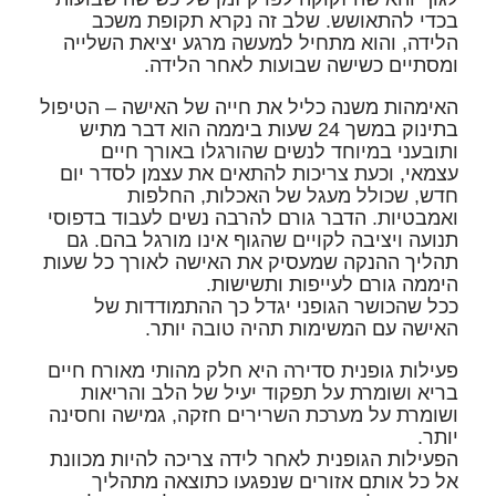
בכדי להתאושש. שלב זה נקרא תקופת משכב
הלידה, והוא מתחיל למעשה מרגע יציאת השלייה
ומסתיים כשישה שבועות לאחר הלידה.
האימהות משנה כליל את חייה של האישה – הטיפול
בתינוק במשך 24 שעות ביממה הוא דבר מתיש
ותובעני במיוחד לנשים שהורגלו באורך חיים
עצמאי, וכעת צריכות להתאים את עצמן לסדר יום
חדש, שכולל מעגל של האכלות, החלפות
ואמבטיות. הדבר גורם להרבה נשים לעבוד בדפוסי
תנועה ויציבה לקויים שהגוף אינו מורגל בהם. גם
תהליך ההנקה שמעסיק את האישה לאורך כל שעות
היממה גורם לעייפות ותשישות.
ככל שהכושר הגופני יגדל כך ההתמודדות של
האישה עם המשימות תהיה טובה יותר.
פעילות גופנית סדירה היא חלק מהותי מאורח חיים
בריא
ושומרת על תפקוד יעיל של הלב והריאות
ושומרת על מערכת השרירים חזקה, גמישה וחסינה
יותר.
הפעילות הגופנית לאחר לידה צריכה להיות מכוונת
אל כל אותם אזורים שנפגעו כתוצאה מתהליך