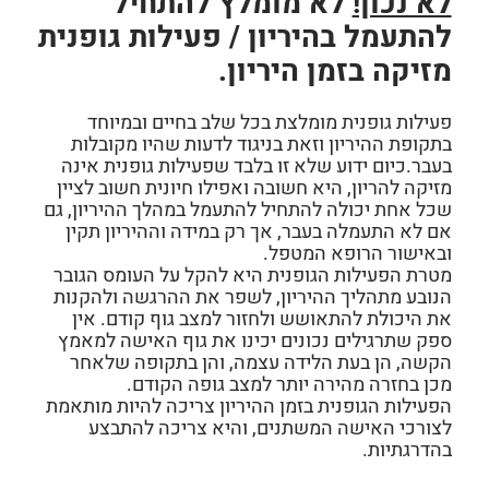
לא נכון!
לא מומלץ להתחיל
להתעמל בהיריון / פעילות גופנית
מזיקה בזמן היריון.
פעילות גופנית
מומלצת בכל שלב בחיים ובמיוחד
בתקופת ההיריון וזאת בניגוד לדעות שהיו מקובלות
בעבר.כיום ידוע שלא זו בלבד שפעילות גופנית אינה
מזיקה להריון, היא חשובה ואפילו חיונית חשוב לציין
שכל אחת יכולה להתחיל להתעמל במהלך ההיריון, גם
אם לא התעמלה בעבר, אך רק במידה וההיריון תקין
ובאישור הרופא המטפל.
מטרת הפעילות הגופנית היא להקל על העומס הגובר
הנובע מתהליך ההיריון, לשפר את ההרגשה ולהקנות
את היכולת להתאושש ולחזור למצב גוף קודם. אין
ספק שתרגילים נכונים יכינו את גוף האישה למאמץ
הקשה, הן בעת הלידה עצמה, והן בתקופה שלאחר
מכן בחזרה מהירה יותר למצב גופה הקודם.
הפעילות הגופנית בזמן ההיריון צריכה להיות מותאמת
לצורכי האישה המשתנים, והיא צריכה להתבצע
בהדרגתיות.