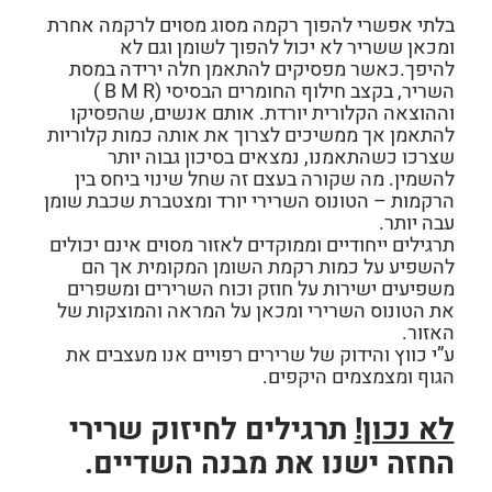
בלתי אפשרי להפוך רקמה מסוג מסוים לרקמה אחרת
ומכאן ששריר לא יכול להפוך לשומן וגם לא
להיפך.כאשר מפסיקים להתאמן חלה ירידה במסת
השריר, בקצב חילוף החומרים הבסיסי (B M R )
וההוצאה הקלורית יורדת. אותם אנשים, שהפסיקו
להתאמן אך ממשיכים לצרוך את אותה כמות קלוריות
שצרכו כשהתאמנו, נמצאים בסיכון גבוה יותר
להשמין. מה שקורה בעצם זה שחל שינוי ביחס בין
הרקמות – הטונוס השרירי יורד ומצטברת שכבת שומן
עבה יותר.
תרגילים ייחודיים וממוקדים לאזור מסוים אינם יכולים
להשפיע על כמות רקמת השומן המקומית אך הם
משפיעים ישירות על חוזק וכוח השרירים ומשפרים
את הטונוס השרירי ומכאן על המראה והמוצקות של
האזור.
ע”י כווץ והידוק של שרירים רפויים אנו מעצבים את
הגוף ומצמצמים היקפים.
לא נכון!
תרגילים לחיזוק שרירי
החזה ישנו את מבנה השדיים.