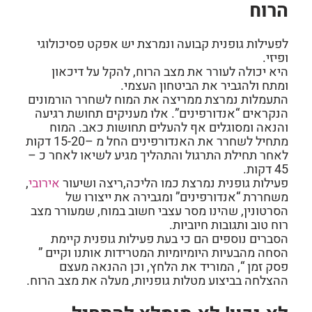
הרוח
לפעילות גופנית
קבועה ונמרצת יש אפקט פסיכולוגי
ופיזי.
היא יכולה לעורר את מצב הרוח, להקל על דיכאון
ומתח ולהגביר את הביטחון העצמי.
התעמלות
נמרצת ממריצה את המוח לשחרר הורמונים
הנקראים “אנדורפינים”. אלו מעניקים תחושת רגיעה
והנאה ומסוגלים אף להעלים תחושות כאב. המוח
מתחיל לשחרר את האנדורפינים החל מ –15-20 דקות
לאחר תחילת התרגול והתהליך מגיע לשיאו לאחר כ –
45 דקות.
פעילות גופנית
נמרצת כמו הליכה,ריצה ושיעור
אירובי
,
משחררת “אנדורפינים” ומגבירה את ייצורו של
הסרטונין, שהינו מסר עצבי חשוב במוח, שמעורר מצב
רוח טוב ותגובות חיוביות.
הסברים נוספים הם כי בעת פעילות גופנית קיימת
הסחה מהבעיות היומיומיות המטרידות אותנו וקיים ”
פסק זמן “, המוריד את הלחץ, וכן ההנאה מעצם
ההצלחה בביצוע מטלות גופניות, מעלה את מצב הרוח.