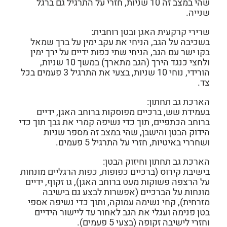
שהי במצב זה 10 שניות, חזרי על התרגיל גם ברגל
שנייה.
שרירי קרקעית האגן ובטן רוחבית:
בשכיבה על הגב, הניחי את עקב ימין על ברך שמאל
בקו ישר עם הגב, הניחי שתי כפות ידיים על ירך ימין
ולחצי כנגד הירך (הגב מתארך) במשך 10 שניות,
הורידי, נוחי 10 שניות, בצעי את התרגיל 3 פעמים בכל
צד.
הארכת גב תחתון:
בעמידת שש, ברכיים מפוסקות ברוחב האגן, ידיים
ברוחב הכתפיים, תוך כדי נשיפה קמרי את גבך תוך כדי
הידוק הבטן והישבן, שהי במצב זה מספר שניות
ושחררי באיטיות, חזרי על התרגיל 5 פעמים.
הארכת גב תחתון וחיזוק הבטן:
בישיבת קירוס (ברכיים כפופות, כפות הרגליים מונחות
על הרצפה פשוקות מעט ברוחב האגן), גו זקוף, ידיים
מונחות על הברכיים (אפשרות לבצע גם בישיבה
מזרחית), קחי נשימה עמוקה, ותוך כדי נשיפה אספי
בטן פנימה ועגלי את הגב לאחור עד ליישור הידיים
וחזרי לישיבה זקופה (בצעי 5 פעמים).